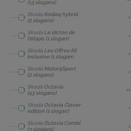
(13 slogans)
Skoda
Kodiaq hybrid
2
(2 slogans)
Skoda
Le dicton de
1
l'étape
(1 slogan)
Skoda
Les Offres All
1
inclusive
(1 slogan)
Skoda
Motor5Sport
2
(2 slogans)
Skoda
Octavia
43
(43 slogans)
Skoda
Octavia Clever
1
edition
(1 slogan)
Skoda
Octavia Combi
3
(3 slogans)