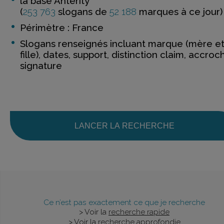
la base Anterity
(
253 763
slogans de
52 188
marques à ce jour)
Périmètre : France
Slogans renseignés incluant marque (mère e
fille), dates, support, distinction claim, accroc
signature
LANCER LA RECHERCHE
Ce n’est pas exactement ce que je recherche
> Voir la
recherche rapide
> Voir la
recherche approfondie