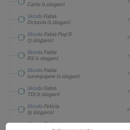
1
Carlo
(1 slogan)
Skoda
Fabia
1
Octavia
(1 slogan)
Skoda
Fabia Pep'S
3
(3 slogans)
Skoda
Fabia
1
RS
(1 slogan)
Skoda
Fabia
1
suréquipée
(1 slogan)
Skoda
Fabia
1
TDi
(1 slogan)
Skoda
Felicia
9
(9 slogans)
Skoda
Felicia
1