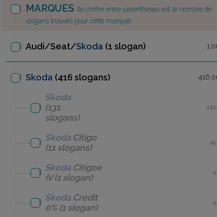
MARQUES
(le chiffre entre parenthèses est le nombre de
slogans trouvés pour cette marque)
Audi/Seat/
Skoda
(1 slogan)
1,0
Skoda
(416 slogans)
416,0
Skoda
(131
131
slogans)
Skoda
Citigo
11
(11 slogans)
Skoda
Citigoe
1
iV
(1 slogan)
Skoda
Crédit
1
0%
(1 slogan)