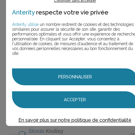
combi
(1 slogan)
Continuer sans accepter
Anterity
respecte votre vie privée
Skoda
Gamme
Skoda
2
(2 slogans)
Anterity utilise
un nombre restreint de cookies et des technologies
similaires pour assurer la sécurité de son site, garantir des
Skoda
Gamme
Skoda
performances optimales et vous offrir une expérience de recherch
1
Roomster
(1 slogan)
personnalisée. En cliquant sur Accepter, vous consentez à
l'utilisation de cookies, de mesures d'audience et au traitement de
vos données personnelles nécessaires au bon fonctionnement du
Skoda
hybride
2
site.
(2 slogans)
Skoda
iV
(1
1
PERSONNALISER
slogan)
Skoda
Kamiq
17
(17 slogans)
ACCEPTER
Skoda
Karoq
8
(8 slogans)
En savoir plus sur notre politique de confidentialité
Skoda
Kodiaq
13