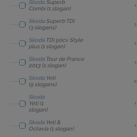
Skoda
Superb
1
Combi
(1 slogan)
Skoda
Superb TDi
3
(3 slogans)
Skoda
TDi 90cv Style
1
plus
(1 slogan)
Skoda
Tour de France
1
2013
(1 slogan)
Skoda
Yeti
9
(9 slogans)
Skoda
Yéti
(1
1
slogan)
Skoda
Yeti &
1
Octavia
(1 slogan)