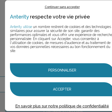
Ce n’est pas exactement ce que je recherche
Continuer sans accepter
> Voir la
recherche rapide
Anterity
respecte votre vie privée
> Voir la
recherche approfondie
> Voir la
recherche personnalisée
Anterity utilise
un nombre restreint de cookies et des technologies
similaires pour assurer la sécurité de son site, garantir des
performances optimales et vous offrir une expérience de recherch
personnalisée. En cliquant sur Accepter, vous consentez à
l'utilisation de cookies, de mesures d'audience et au traitement de
UNE QUESTION ?
vos données personnelles nécessaires au bon fonctionnement du
ÉCHANGEONS
site.
PERSONNALISER
2
marque
s
trouvée
s
ACCEPTER
Aucune marque sélectionnée
En savoir plus sur notre politique de confidentialité