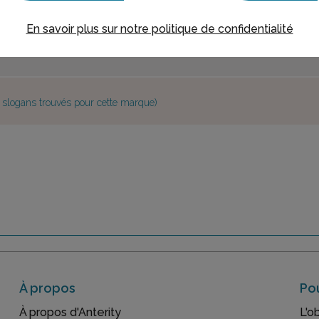
En savoir plus sur notre politique de confidentialité
e slogans trouvés pour cette marque)
À propos
Pou
À propos d'Anterity
L'o