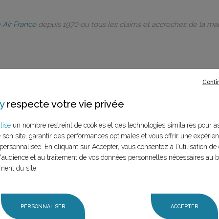
e
Air France
depuis 1970 ou tous les claims et accroches de la m
Conti
rques à ce
y
respecte votre vie privée
LANCER LA RECHERCHE
lise
un nombre restreint de cookies et des technologies similaires pour a
marque (mère et
e son site, garantir des performances optimales et vous offrir une expérie
n claim,
personnalisée. En cliquant sur Accepter, vous consentez à l'utilisation de 
audience et au traitement de vos données personnelles nécessaires au 
ment du site.
PERSONNALISER
ACCEPTER