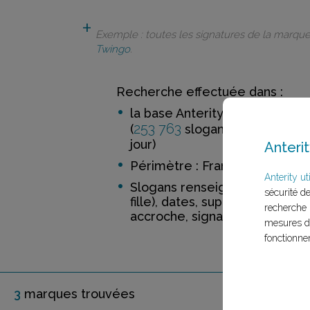
Exemple : toutes les signatures de la marqu
Twingo
.
Recherche effectuée dans :
la base Anterity
253 763
52 188
(
slogans de
ma
jour)
Anterit
Périmètre : France
Anterity uti
Slogans renseignés incluant 
sécurité d
fille), dates, support, distinctio
recherche 
accroche, signature
mesures d'
fonctionne
3
marque
s
trouvée
s