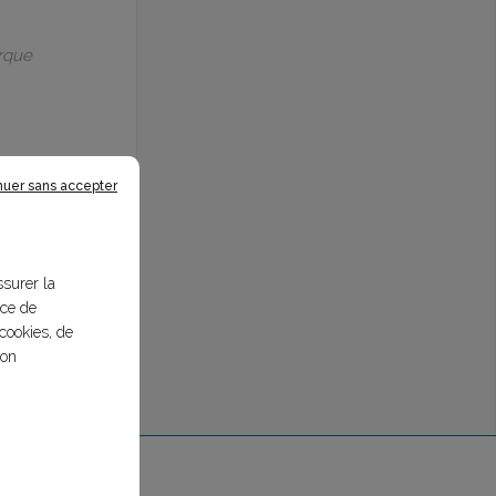
arque
nuer sans accepter
ssurer la
nce de
cookies, de
bon