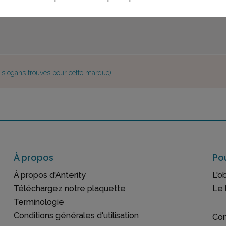
e slogans trouvés pour cette marque)
À propos
Pou
À propos d'Anterity
L'o
Téléchargez notre plaquette
Le 
Terminologie
Conditions générales d'utilisation
Con