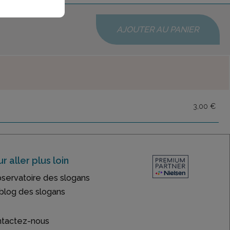
AJOUTER AU PANIER
3,00 €
r aller plus loin
bservatoire des slogans
blog des slogans
tactez-nous