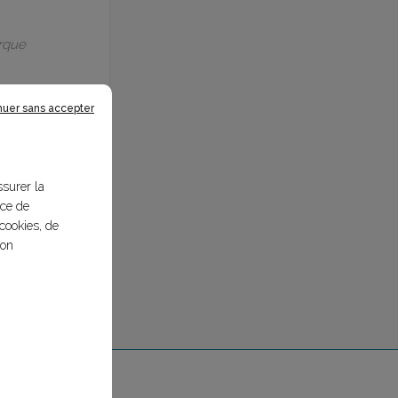
arque
nuer sans accepter
ssurer la
nce de
cookies, de
bon