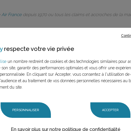
e
Air France
depuis 1970 ou tous les claims et accroches de la m
Conti
y
respecte votre vie privée
rques à ce
lise
un nombre restreint de cookies et des technologies similaires pour a
e son site, garantir des performances optimales et vous offrir une expérie
LANCER LA RECHERCHE
personnalisée. En cliquant sur Accepter, vous consentez à l'utilisation de 
marque (mère et
audience et au traitement de vos données personnelles nécessaires au 
n claim,
ment du site.
PERSONNALISER
ACCEPTER
En savoir plus sur notre politique de confidentialité