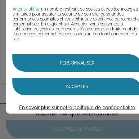
> Voir la
recherche rapide
> Voir la
recherche approfondie
Anterity utilise
un nombre restreint de cookies et des technologies
similaires pour assurer la sécurité de son site, garantir des
> Voir la
recherche personnalisée
performances optimales et vous offrir une expérience de recherch
personnalisée. En cliquant sur Accepter, vous consentez à
l'utilisation de cookies, de mesures d'audience et au traitement de
vos données personnelles nécessaires au bon fonctionnement du
site.
UNE QUESTION ?
ÉCHANGEONS
PERSONNALISER
ACCEPTER
1
marque
trouvée
En savoir plus sur notre politique de confidentialité
Aucune marque sélectionnée
AJOUTER AU PANIER