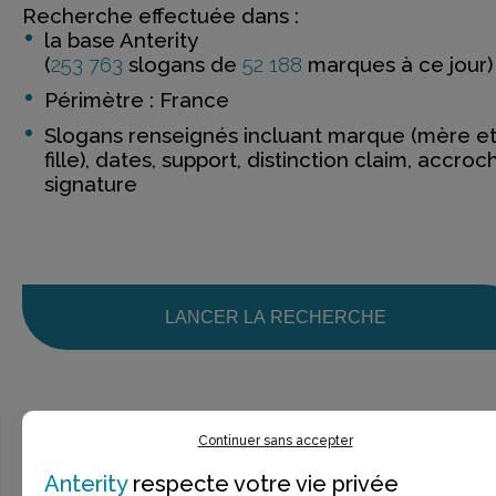
Recherche effectuée dans :
la base Anterity
(
253 763
slogans de
52 188
marques à ce jour)
Périmètre : France
Slogans renseignés incluant marque (mère e
fille), dates, support, distinction claim, accroc
signature
LANCER LA RECHERCHE
Continuer sans accepter
Anterity
respecte votre vie privée
Ce n’est pas exactement ce que je recherche