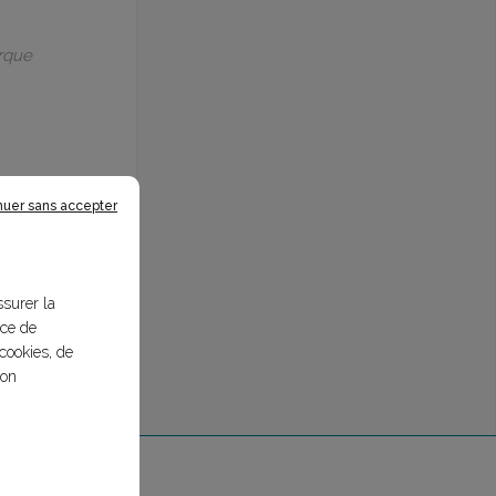
arque
nuer sans accepter
ssurer la
nce de
cookies, de
bon