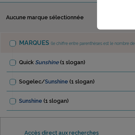
Aucune marque sélectionnée
MARQUES
(le chiffre entre parenthèses est le nombre d
Quick
Sunshine
(1 slogan)
Sogelec/
Sunshine
(1 slogan)
Sunshine
(1 slogan)
Accès direct aux recherches