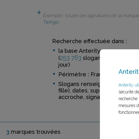
Exemple : toutes les signatures de la marqu
Twingo
.
Recherche effectuée dans :
la base Anterity
253 763
52 188
(
slogans de
ma
jour)
Anterit
Périmètre : France
Slogans renseignés incluant 
Anterity uti
fille), dates, support, distinctio
sécurité d
accroche, signature
recherche 
mesures d'
fonctionne
3
marque
s
trouvée
s