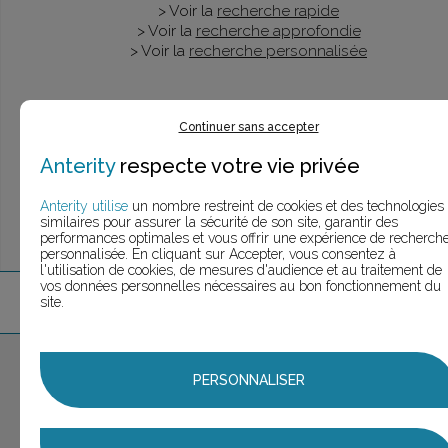
> Voir la
recherche rapide
> Voir la
recherche approfondie
> Voir la
recherche personnalisée
Continuer sans accepter
UNE QUESTION ?
ÉCHANGEONS
Anterity
respecte votre vie privée
Anterity utilise
un nombre restreint de cookies et des technologies
similaires pour assurer la sécurité de son site, garantir des
performances optimales et vous offrir une expérience de recherch
personnalisée. En cliquant sur Accepter, vous consentez à
l'utilisation de cookies, de mesures d'audience et au traitement de
vos données personnelles nécessaires au bon fonctionnement du
5
marque
s
trouvée
s
site.
Aucune marque sélectionnée
PERSONNALISER
AJOUTER AU PANIER