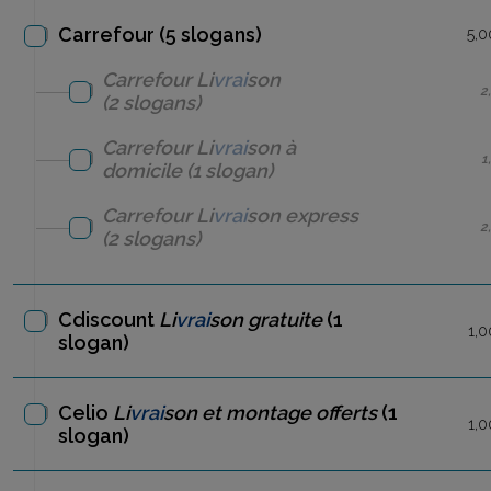
Carrefour (5 slogans)
5,0
Carrefour
Li
vrai
son
2
(2 slogans)
Carrefour
Li
vrai
son à
1
domicile
(1 slogan)
Carrefour
Li
vrai
son express
2
(2 slogans)
Cdiscount
Li
vrai
son gratuite
(1
1,0
slogan)
Celio
Li
vrai
son et montage offerts
(1
1,0
slogan)