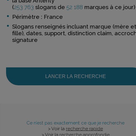
la base Anterity
(
253 763
slogans de
52 188
marques à ce jour)
Périmètre : France
Slogans renseignés incluant marque (mère e
fille), dates, support, distinction claim, accroc
signature
LANCER LA RECHERCHE
Ce n’est pas exactement ce que je recherche
> Voir la
recherche rapide
> Voir la
recherche approfondie