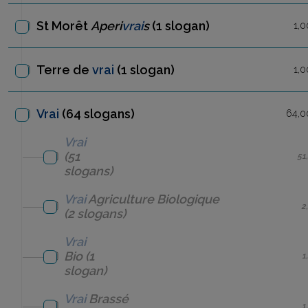
St Morêt
Aperi
vrai
s
(1 slogan)
1,0
Terre de
vrai
(1 slogan)
1,0
Vrai
(64 slogans)
64,0
Vrai
(51
51
slogans)
Vrai
Agriculture Biologique
2
(2 slogans)
Vrai
Bio
(1
1
slogan)
Vrai
Brassé
1