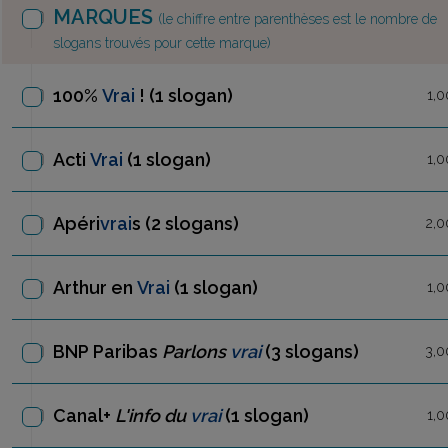
MARQUES
(le chiffre entre parenthèses est le nombre de
slogans trouvés pour cette marque)
100%
Vrai
!
(1 slogan)
1,0
Acti
Vrai
(1 slogan)
1,0
Apéri
vrai
s
(2 slogans)
2,0
Arthur en
Vrai
(1 slogan)
1,0
BNP Paribas
Parlons
vrai
(3 slogans)
3,0
Canal+
L'info du
vrai
(1 slogan)
1,0