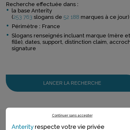
Recherche effectuée dans :
la base Anterity
(
253 763
slogans de
52 188
marques à ce jour)
Périmètre : France
Slogans renseignés incluant marque (mère e
fille), dates, support, distinction claim, accroc
signature
LANCER LA RECHERCHE
Continuer sans accepter
Anterity
respecte votre vie privée
Ce n’est pas exactement ce que je recherche