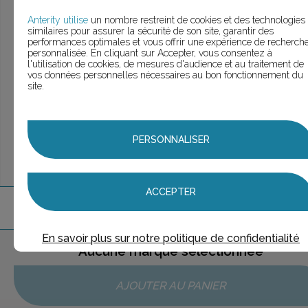
> Voir la
recherche rapide
> Voir la
recherche approfondie
Anterity utilise
un nombre restreint de cookies et des technologies
similaires pour assurer la sécurité de son site, garantir des
> Voir la
recherche personnalisée
performances optimales et vous offrir une expérience de recherch
personnalisée. En cliquant sur Accepter, vous consentez à
l'utilisation de cookies, de mesures d'audience et au traitement de
vos données personnelles nécessaires au bon fonctionnement du
site.
UNE QUESTION ?
ÉCHANGEONS
PERSONNALISER
ACCEPTER
1
marque
trouvée
En savoir plus sur notre politique de confidentialité
Aucune marque sélectionnée
AJOUTER AU PANIER