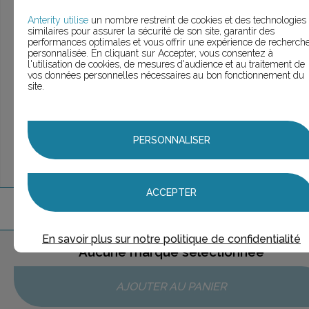
> Voir la
recherche rapide
> Voir la
recherche approfondie
Anterity utilise
un nombre restreint de cookies et des technologies
similaires pour assurer la sécurité de son site, garantir des
> Voir la
recherche personnalisée
performances optimales et vous offrir une expérience de recherch
personnalisée. En cliquant sur Accepter, vous consentez à
l'utilisation de cookies, de mesures d'audience et au traitement de
vos données personnelles nécessaires au bon fonctionnement du
site.
UNE QUESTION ?
ÉCHANGEONS
PERSONNALISER
ACCEPTER
1
marque
trouvée
En savoir plus sur notre politique de confidentialité
Aucune marque sélectionnée
AJOUTER AU PANIER