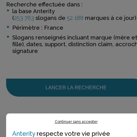
Recherche effectuée dans :
la base Anterity
(
253 763
slogans de
52 188
marques à ce jour)
Périmètre : France
Slogans renseignés incluant marque (mère e
fille), dates, support, distinction claim, accroc
signature
LANCER LA RECHERCHE
Continuer sans accepter
Anterity
respecte votre vie privée
Ce n’est pas exactement ce que je recherche