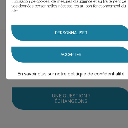
DEMANDE
l'utilisation de cookies, de mesures d'audience et au traitement de
vos données personnelles nécessaires au bon fonctionnement du
site.
PERSONNALISER
Ce n’est pas exactement ce que je recherche
> Voir la
recherche rapide
ACCEPTER
> Voir la
recherche approfondie
> Voir la
recherche de visuels
> Voir la
recherche par marques
En savoir plus sur notre politique de confidentialité
UNE QUESTION ?
ÉCHANGEONS