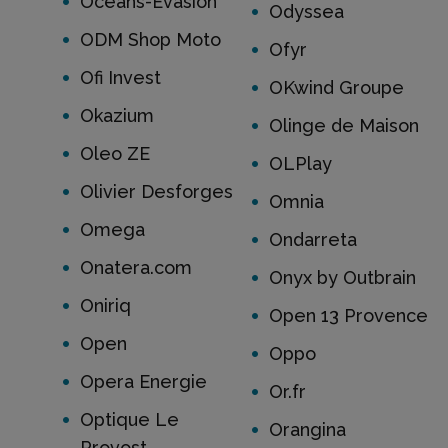
Oceans-Evasion
Odyssea
ODM Shop Moto
Ofyr
Ofi Invest
OKwind Groupe
Okazium
Olinge de Maison
Oleo ZE
OLPlay
Olivier Desforges
Omnia
Omega
Ondarreta
Onatera.com
Onyx by Outbrain
Oniriq
Open 13 Provence
Open
Oppo
Opera Energie
Or.fr
Optique Le
Orangina
Provost