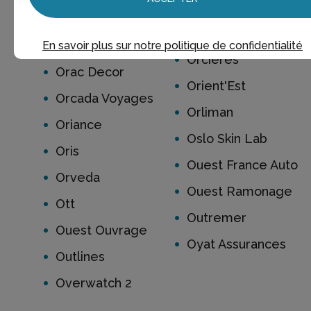
Option Finance
Open De Brest
Oral-B
Optic 2000
En savoir plus sur notre politique de confidentialité
Orcières
Orac Decor
Orient'Est
Orcada Voyages
Orliman
Oriance
Oslo Skin Lab
Oris
Ouest France Auto
Orveda
Ouest Ramonage
Ott
Outremer
Ouest Ouvrage
Oyat Assurances
Outlines
Overwatch 2