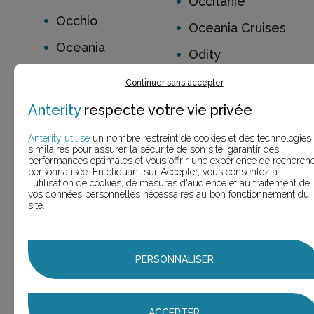
Occitanie
Occhio
Oceania Cruises
Oceania
Odity
Octasmart
Oenobiol
Continuer sans accepter
Odyssée Camping-
Oisans
Anterity
respecte votre vie privée
Car
Olapex
Anterity utilise
un nombre restreint de cookies et des technologies
Oh My Cream!
similaires pour assurer la sécurité de son site, garantir des
Olivier Couraud
performances optimales et vous offrir une expérience de recherch
personnalisée. En cliquant sur Accepter, vous consentez à
OL
l'utilisation de cookies, de mesures d'audience et au traitement de
Olympus
vos données personnelles nécessaires au bon fonctionnement du
Olivier Burduche
site.
Omyague
Oly Be
OnePoint
Omo
PERSONNALISER
Opel
ONE Campaign
Open'Cook
OPCO EP
ACCEPTER