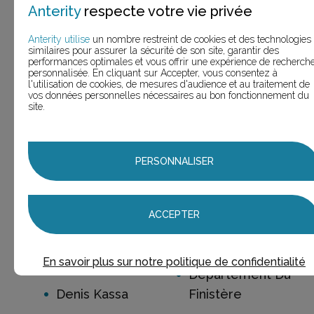
Anterity
respecte votre vie privée
DDN Storage
De Dietrich
Anterity utilise
un nombre restreint de cookies et des technologies
Debongout
Deburck
similaires pour assurer la sécurité de son site, garantir des
performances optimales et vous offrir une expérience de recherch
Decker
Decopierre
personnalisée. En cliquant sur Accepter, vous consentez à
l'utilisation de cookies, de mesures d'audience et au traitement de
Décor Jardin
Deezer
vos données personnelles nécessaires au bon fonctionnement du
site.
Défi Pièces
Defi Pour Homme
Auto/Défi Pare-
Delas
Brise
PERSONNALISER
DeliChoc
Delacre
Delta Immobilier
Delices De Fruits
ACCEPTER
Demeures De
Dell Technologies
Style
En savoir plus sur notre politique de confidentialité
Demak'Up
Département Du
Denis Kassa
Finistère