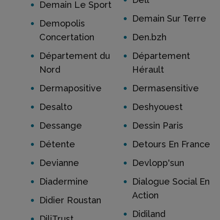
Demain Le Sport
Demain Sur Terre
Demopolis
Concertation
Den.bzh
Département du
Département
Nord
Hérault
Dermapositive
Dermasensitive
Desalto
Deshyouest
Dessange
Dessin Paris
Détente
Detours En France
Devianne
Devlopp'sun
Diadermine
Dialogue Social En
Action
Didier Roustan
Didiland
DiliTrust