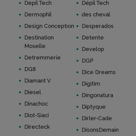
Depil Tech
Dépil Tech
Dermophil
des cheval
Design Conception
Desperados
Destination
Detente
Moselle
Develop
Detremmerie
DGP
DG8
Dice Dreams
Diamant V
Digitim
Diesel
Dingonatura
Dinachoc
Diptyque
Diot-Siaci
Dirler-Cade
Directeck
DisonsDemain