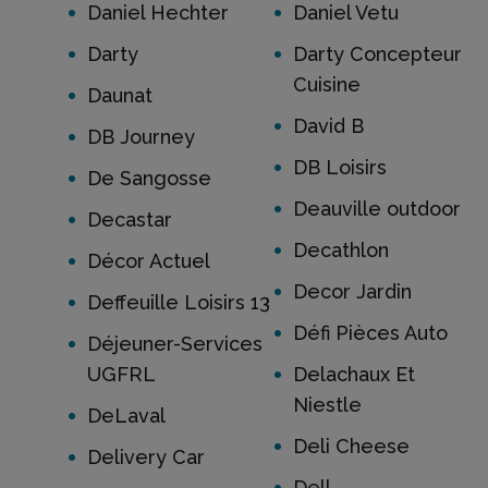
Daniel Hechter
Daniel Vetu
Darty
Darty Concepteur
Cuisine
Daunat
David B
DB Journey
DB Loisirs
De Sangosse
Deauville outdoor
Decastar
Decathlon
Décor Actuel
Decor Jardin
Deffeuille Loisirs 13
Défi Pièces Auto
Déjeuner-Services
UGFRL
Delachaux Et
Niestle
DeLaval
Deli Cheese
Delivery Car
Dell