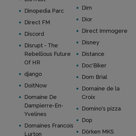
Dim
Dinopedia Parc
Dior
Direct FM
Direct Immogere
Discord
Disney
Disrupt - The
Rebellious Future
Distance
Of HR
Doc'Biker
django
Dom Brial
DoitNow
Domaine de la
Domaine De
Croix
Dampierre-En-
Domino's pizza
Yvelines
Dop
Domaines Francois
Dörken MKS
Lurton