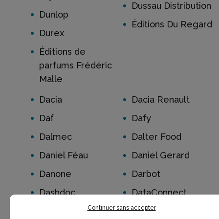
Dussau Distribution
Dunlop
Éditions Du Regard
Durex
Éditions de
parfums Frédéric
Malle
Dacia
Dacia Renault
Daf
Dafy
Dalmec
Dalter Food
Daniel Féau
Daniel Gerard
Danone
Darbot
Dashdoc
DataConnect
Continuer sans accepter
David Lagercrantz
DAZN