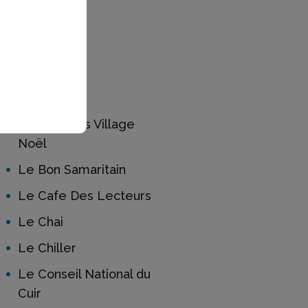
LAS Elec
Lastelier
Lavazza
LDC
Le Barcares Village
Noël
Le Bon Samaritain
Le Cafe Des Lecteurs
Le Chai
Le Chiller
Le Conseil National du
Cuir