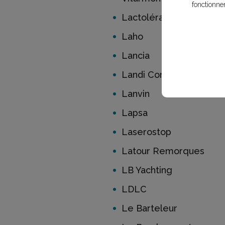
fonctionne
Lactolérance
Laho
Lancia
Landi Commerces
Lanvin
Lapsa
Laserostop
Latour Remorques
LB Yachting
LDLC
Le Barteleur