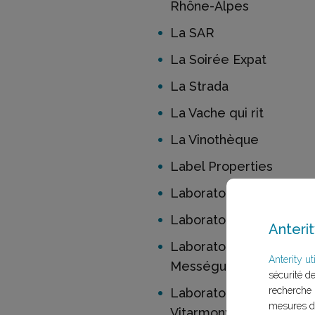
Rhône-Alpes
La SAR
La Soirée Expat
La Strada
La Vache qui rit
La Vinothèque
Label Properties
Laboratoire Abiocom
Laboratoires Axamed
Anterit
Laboratoires
Anterity uti
Mességué
sécurité d
recherche 
Laboratoires
mesures d'
Vitarmonyl