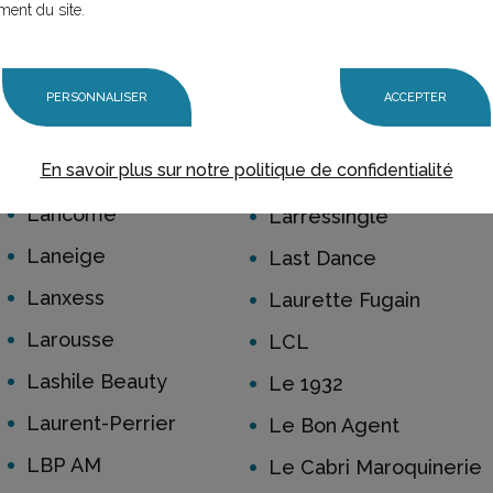
Dermosun
Lagardère News
ment du site.
Laboratoires Physiolac
LaMaison.fr
Lacoste
Land Rover
PERSONNALISER
ACCEPTER
Lagardere
Lansay
En savoir plus sur notre politique de confidentialité
Laika
Laon
Lancôme
Larressingle
Laneige
Last Dance
Lanxess
Laurette Fugain
Larousse
LCL
Lashile Beauty
Le 1932
Laurent-Perrier
Le Bon Agent
LBP AM
Le Cabri Maroquinerie