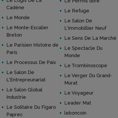
Le Logis De La
Le Permis libre
Cadène
Le Refuge
Le Monde
Le Salon De
Le Monte-Escalier
L'Immobillier Neuf
Breton
Le Sens De La Marché
Le Parisien Histoire de
Le Spectacle Du
Paris
Monde
Le Processus De Paix
Le Trombinoscope
Le Salon De
Le Verger Du Grand-
L'Entrepreunariat
Murat
Le Salon Global
Le Voyageur
Industrie
Leader Mat
Le Solitaire Du Figaro
leboncoin
Paprec