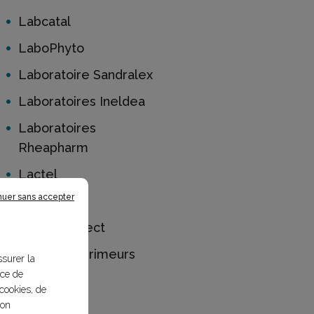
Labcatal
LaboPhyto
Laboratoire Sandralex
Laboratoires Ineldea
Laboratoires
Rheapharm
Lactel
nuer sans accepter
Lagunitas
LampesDirect
Landerne Primeurs
ssurer la
nce de
Lantana
cookies, de
bon
Laphroaig