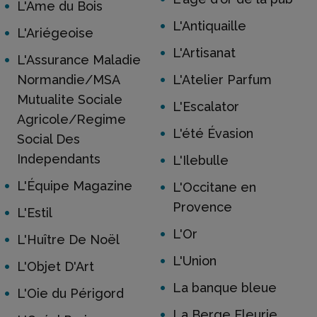
L'Âme du Bois
L'Antiquaille
L'Ariégeoise
L'Artisanat
L'Assurance Maladie
Normandie/MSA
L'Atelier Parfum
Mutualite Sociale
L'Escalator
Agricole/Regime
L'été Évasion
Social Des
Independants
L'Ilebulle
L'Équipe Magazine
L'Occitane en
Provence
L'Estil
L'Or
L'Huître De Noël
L'Union
L'Objet D'Art
La banque bleue
L'Oie du Périgord
La Berge Fleurie