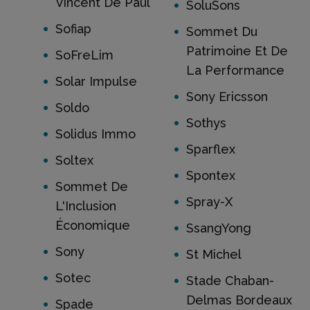
Vincent De Paul
SoluSons
Sofiap
Sommet Du
Patrimoine Et De
SoFreLim
La Performance
Solar Impulse
Sony Ericsson
Soldo
Sothys
Solidus Immo
Sparflex
Soltex
Spontex
Sommet De
Spray-X
L'Inclusion
Économique
SsangYong
Sony
St Michel
Sotec
Stade Chaban-
Delmas Bordeaux
Spade