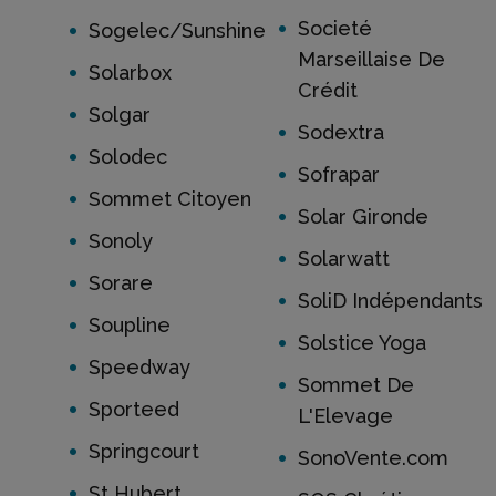
Societé
Sogelec/Sunshine
Marseillaise De
Solarbox
Crédit
Solgar
Sodextra
Solodec
Sofrapar
Sommet Citoyen
Solar Gironde
Sonoly
Solarwatt
Sorare
SoliD Indépendants
Soupline
Solstice Yoga
Speedway
Sommet De
Sporteed
L'Elevage
Springcourt
SonoVente.com
St Hubert