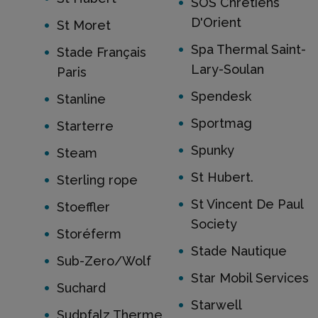
SOS Chrétiens
D'Orient
St Moret
Spa Thermal Saint-
Stade Français
Lary-Soulan
Paris
Spendesk
Stanline
Sportmag
Starterre
Spunky
Steam
St Hubert.
Sterling rope
St Vincent De Paul
Stoeffler
Society
Storéferm
Stade Nautique
Sub-Zero/Wolf
Star Mobil Services
Suchard
Starwell
Sudpfalz Therme