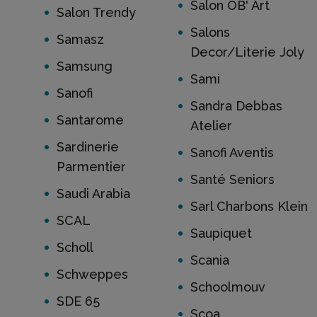
Salon OB' Art
Salon Trendy
Salons
Samasz
Decor/Literie Joly
Samsung
Sami
Sanofi
Sandra Debbas
Santarome
Atelier
Sardinerie
Sanofi Aventis
Parmentier
Santé Seniors
Saudi Arabia
Sarl Charbons Klein
SCAL
Saupiquet
Scholl
Scania
Schweppes
Schoolmouv
SDE 65
Scoa