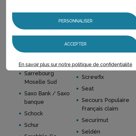
Salons
Sant Erwann
Décor/Literie Joly
Saone Et Loire
PERSONNALISER
Samsara
Sarthe Peinture
Sanex
SB Construction
ACCEPTER
Sans Pepin
Schoepff
Santiago De Cuba
En savoir plus sur notre politique de confidentialité
Schwarzkopf
Sarrebourg
Screwfix
Moselle Sud
Seat
Saxo Bank / Saxo
Secours Populaire
banque
Français claim
Schock
Securimut
Schur
Seldén