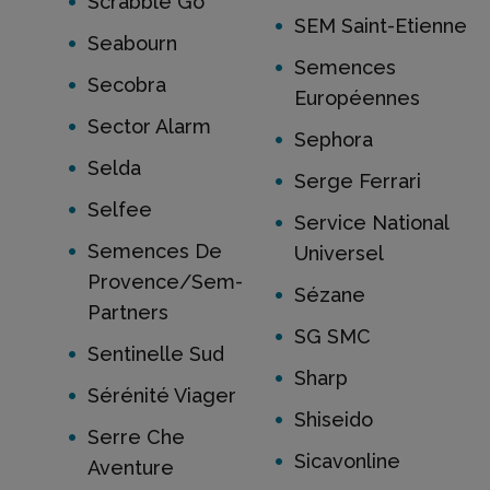
Scrabble Go
SEM Saint-Etienne
Seabourn
Semences
Secobra
Européennes
Sector Alarm
Sephora
Selda
Serge Ferrari
Selfee
Service National
Semences De
Universel
Provence/Sem-
Sézane
Partners
SG SMC
Sentinelle Sud
Sharp
Sérénité Viager
Shiseido
Serre Che
Sicavonline
Aventure