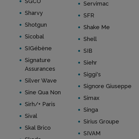
SGCO
Servimac
Sharvy
SFR
Shotgun
Shake Me
Sicobal
Shell
SIGébène
SIB
Signature
Siehr
Assurances
Siggi's
Silver Wave
Signore Giuseppe
Sine Qua Non
Simax
Sirh/+ Paris
Singa
Sival
Sirius Groupe
Skal Brico
SIVAM